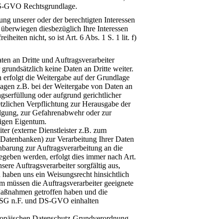
) DS-GVO Rechtsgrundlage.
ung unserer oder der berechtigten Interessen
d überwiegen diesbezüglich Ihre Interessen
heiten nicht, so ist Art. 6 Abs. 1 S. 1 lit. f)
en an Dritte und Auftragsverarbeiter
grundsätzlich keine Daten an Dritte weiter.
nn erfolgt die Weitergabe auf der Grundlage
agen z.B. bei der Weitergabe von Daten an
gserfüllung oder aufgrund gerichtlicher
zlichen Verpflichtung zur Herausgabe der
lgung, zur Gefahrenabwehr oder zur
tigen Eigentum.
ter (externe Dienstleister z.B. zum
Datenbanken) zur Verarbeitung Ihrer Daten
barung zur Auftragsverarbeitung an die
egeben werden, erfolgt dies immer nach Art.
re Auftragsverarbeiter sorgfältig aus,
d haben uns ein Weisungsrecht hinsichtlich
m müssen die Auftragsverarbeiter geeignete
Maßnahmen getroffen haben und die
DSG n.F. und DS-GVO einhalten
ropäischen Datenschutz-Grundverordnung