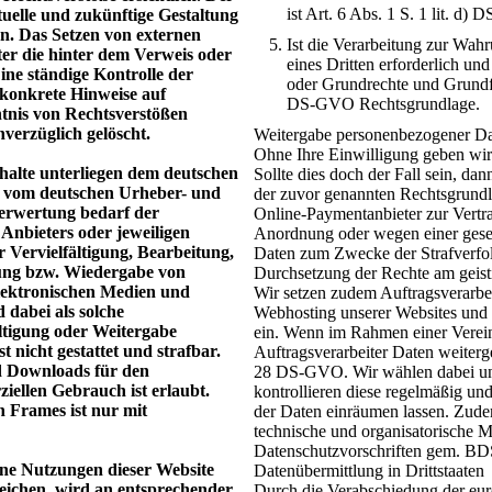
ist Art. 6 Abs. 1 S. 1 lit. d
ktuelle und zukünftige Gestaltung
en. Das Setzen von externen
Ist die Verarbeitung zur Wahr
ter die hinter dem Verweis oder
eines Dritten erforderlich un
ine ständige Kontrolle der
oder Grundrechte und Grundfrei
 konkrete Hinweise auf
DS-GVO Rechtsgrundlage.
tnis von Rechtsverstößen
verzüglich gelöscht.
Weitergabe personenbezogener Dat
Ohne Ihre Einwilligung geben wir 
nhalte unterliegen dem deutschen
Sollte dies doch der Fall sein, da
e vom deutschen Urheber- und
der zuvor genannten Rechtsgrundl
Verwertung bedarf der
Online-Paymentanbieter zur Vertra
Anbieters oder jeweiligen
Anordnung oder wegen einer geset
r Vervielfältigung, Bearbeitung,
Daten zum Zwecke der Strafverfo
ung bzw. Wiedergabe von
Durchsetzung der Rechte am geis
lektronischen Medien und
Wir setzen zudem Auftragsverarbei
 dabei als solche
Webhosting unserer Websites und 
ltigung oder Weitergabe
ein. Wenn im Rahmen einer Verein
t nicht gestattet und strafbar.
Auftragsverarbeiter Daten weiterg
d Downloads für den
28 DS-GVO. Wir wählen dabei unse
iellen Gebrauch ist erlaubt.
kontrollieren diese regelmäßig un
n Frames ist nur mit
der Daten einräumen lassen. Zude
technische und organisatorische 
Datenschutzvorschriften gem. B
lne Nutzungen dieser Website
Datenübermittlung in Drittstaaten
ichen, wird an entsprechender
Durch die Verabschiedung der eu