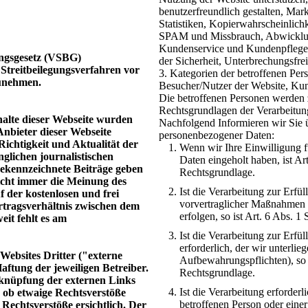
benutzerfreundlich gestalten, Mark
Statistiken, Kopierwahrscheinlich
SPAM und Missbrauch, Abwicklun
Kundenservice und Kundenpflege
ungsgesetz (VSBG)
der Sicherheit, Unterbrechungsfrei
n Streitbeilegungsverfahren vor
3. Kategorien der betroffenen Pe
zunehmen.
Besucher/Nutzer der Website, Kund
Die betroffenen Personen werden 
Rechtsgrundlagen der Verarbeitu
halte dieser Webseite wurden
Nachfolgend Informieren wir Sie 
 Anbieter dieser Webseite
personenbezogener Daten:
ichtigkeit und Aktualität der
Wenn wir Ihre Einwilligung 
nglichen journalistischen
Daten eingeholt haben, ist Ar
ekennzeichnete Beiträge geben
Rechtsgrundlage.
icht immer die Meinung des
Ist die Verarbeitung zur Erfü
f der kostenlosen und frei
vorvertraglicher Maßnahmen er
rtragsverhältnis zwischen dem
erfolgen, so ist Art. 6 Abs. 
it fehlt es am
Ist die Verarbeitung zur Erfül
erforderlich, der wir unterlie
Websites Dritter ("externe
Aufbewahrungspflichten), so i
aftung der jeweiligen Betreiber.
Rechtsgrundlage.
rknüpfung der externen Links
Ist die Verarbeitung erforderl
, ob etwaige Rechtsverstöße
betroffenen Person oder einer
Rechtsverstöße ersichtlich. Der