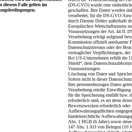
n diesem Falle gelten im
(DS-GVO) wurde eine einheitlich
tzungsbedingungen.
geschaffen. Ihre Daten werden d
verarbeitet, für die DS-GVO Anwe
durch Dienste Dritter außerhalb d
Europäischen Wirtschaftsraums sta
Voraussetzungen der Art. 44 ff. D
Verarbeitung erfolgt aufgrund bes
Kommission offiziell anerkannte F
Datenschutzniveaus oder der Beach
vertraglicher Verpflichtungen, de
Bei US-Unternehmen erfüllt die U
Shield“, dem Datenschutzabkomm
Voraussetzungen.
Löschung von Daten und Speiche
Sofern nicht in dieser Datenschu
Ihre personenbezogen Daten gelösc
Verarbeitung erteilte Einwilligun
für die Speicherung entfällt bzw.
erforderlich sind, es sei denn der
Beweiszwecken erforderlich oder 
Aufbewahrungspflichten entgegens
handelsrechtliche Aufbewahrungsp
Abs. 1 HGB (6 Jahre) sowie steue
147 Abs. 1 AO von Belegen (10 J