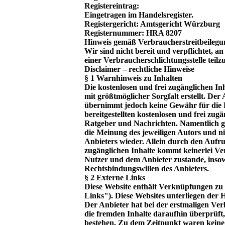
Registereintrag:
Eingetragen im Handelsregister.
Registergericht: Amtsgericht Würzburg
Registernummer: HRA 8207
Hinweis gemäß Verbraucherstreitbeileg
Wir sind nicht bereit und verpflichtet, a
einer Verbraucherschlichtungsstelle teil
Disclaimer – rechtliche Hinweise
§ 1 Warnhinweis zu Inhalten
Die kostenlosen und frei zugänglichen In
mit größtmöglicher Sorgfalt erstellt. Der
übernimmt jedoch keine Gewähr für die R
bereitgestellten kostenlosen und frei zugä
Ratgeber und Nachrichten. Namentlich g
die Meinung des jeweiligen Autors und n
Anbieters wieder. Allein durch den Aufru
zugänglichen Inhalte kommt keinerlei Ve
Nutzer und dem Anbieter zustande, insowe
Rechtsbindungswillen des Anbieters.
§ 2 Externe Links
Diese Website enthält Verknüpfungen zu 
Links"). Diese Websites unterliegen der H
Der Anbieter hat bei der erstmaligen Ve
die fremden Inhalte daraufhin überprüft
bestehen. Zu dem Zeitpunkt waren keine 