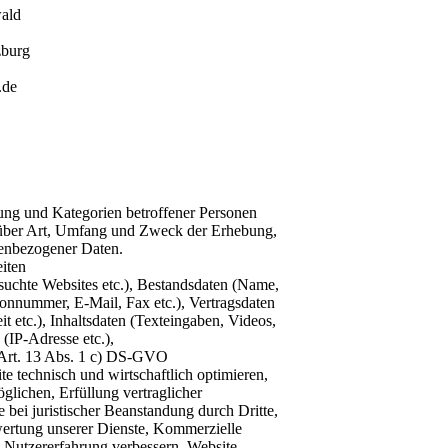
wald
zburg
.de
ung und Kategorien betroffener Personen
 über Art, Umfang und Zweck der Erhebung,
enbezogener Daten.
eiten
suchte Websites etc.), Bestandsdaten (Name,
fonnummer, E-Mail, Fax etc.), Vertragsdaten
t etc.), Inhaltsdaten (Texteingaben, Videos,
(IP-Adresse etc.),
 Art. 13 Abs. 1 c) DS-GVO
 technisch und wirtschaftlich optimieren,
lichen, Erfüllung vertraglicher
bei juristischer Beanstandung durch Dritte,
wertung unserer Dienste, Kommerzielle
, Nutzererfahrung verbessern, Website