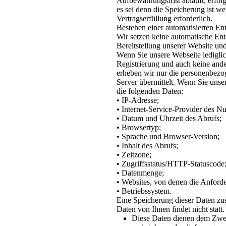
Aufbewahrungsfrist abläuft, erfol
es sei denn die Speicherung ist we
Vertragserfüllung erforderlich.
Bestehen einer automatisierten E
Wir setzen keine automatische Ent
Bereitstellung unserer Website un
Wenn Sie unsere Webseite lediglic
Registrierung und auch keine and
erheben wir nur die personenbezo
Server übermittelt. Wenn Sie unse
die folgenden Daten:
• IP-Adresse;
• Internet-Service-Provider des Nu
• Datum und Uhrzeit des Abrufs;
• Browsertyp;
• Sprache und Browser-Version;
• Inhalt des Abrufs;
• Zeitzone;
• Zugriffsstatus/HTTP-Statuscode
• Datenmenge;
• Websites, von denen die Anfor
• Betriebssystem.
Eine Speicherung dieser Daten z
Daten von Ihnen findet nicht statt.
Diese Daten dienen dem Zwec