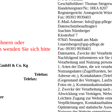
Geschäftsführer: Thomas Steiger
Handelsregister/Nr.: HRA 8207
Registergericht: Amtsgericht Wür
Fax: 09393 9939403
E-Mail-Adresse: Info@gsp-pflege
Datenschutzbeauftragte/r
Joachim Nürnberger
Klosterhof 7
97845 Neustadt am Main
ohnern oder
J.nuernberger@gsp-pflege.de
n wenden Sie sich bitte
Fax: 09393 9939403
Datenarten, Zwecke der Verarbeit
Nachfolgend informieren wir Sie
Verarbeitung und Nutzung person
ge GmbH & Co. Kg
1. Arten der Daten, die wir verarb
Nutzungsdaten (Zugriffszeiten, be
t Telefon:
Adresse etc.), Kontaktdaten (Tele
ummer) Telefax:
(Gegenstand des Vertrages, Laufzei
Fotos etc.), Kommunikationsdaten 
2. Zwecke der Verarbeitung nach
Abwicklung von Verträgen, Website
er
Leichten Zugang zur Website ermög
Verpflichtungen, Kontaktaufnahme 
Optimierung und statistische Aus
Nutzung der Website unterstützen