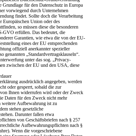
e Grundlage für den Datenschutz in Europa
aher vorwiegend durch Unternehmen
ndung findet. Sollte doch die Verarbeitung
er Europäischen Union oder des
ttfinden, so müssen diese die besonderen
S-GVO erfüllen. Das bedeutet, die
onderer Garantien, wie etwa die von der EU-
eststellung eines der EU entsprechenden
tung offiziell anerkannter spezieller
r so genannten „Standardvertragsklauseln“.
nterwerfung unter das sog. „Privacy-
en zwischen der EU und den USA, diese
rdauer
tzerklärung ausdrücklich angegeben, werden
ht oder gesperrt, sobald die zur
g von Ihnen widerrufen wird oder der Zweck
 die Daten für den Zweck nicht mehr
en weitere Aufbewahrung ist zu
dem stehen gesetzliche
tehen. Darunter fallen etwa
flichten von Geschäftsbriefen nach § 257
rrechtliche Aufbewahrungspflichten nach §
ahre). Wenn die vorgeschriebene