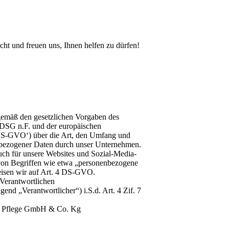
ht und freuen uns, Ihnen helfen zu dürfen!
gemäß den gesetzlichen Vorgaben des
BDSG n.F. und der europäischen
S-GVO‘) über die Art, den Umfang und
bezogener Daten durch unser Unternehmen.
uch für unsere Websites und Sozial-Media-
n von Begriffen wie etwa „personenbezogene
eisen wir auf Art. 4 DS-GVO.
Verantwortlichen
gend „Verantwortlicher“) i.S.d. Art. 4 Zif. 7
rte Pflege GmbH & Co. Kg