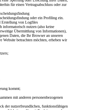
gt eine Sperrung oder Löschung Ihrer Daten,
iterhin für einen Vertragsabschluss oder zur
ntscheidungsfindung
scheidungsfindung oder ein Profiling ein.
d Erstellung von Logfiles
h informatorisch nutzen (also keine
erweitige Übermittlung von Informationen),
genen Daten, die Ihr Browser an unseren
re Website betrachten möchten, erheben wir
tzers;
;
derung kommt;
usammen mit anderen personenbezogenen
k der nutzerfreundlichen, funktionsfähigen