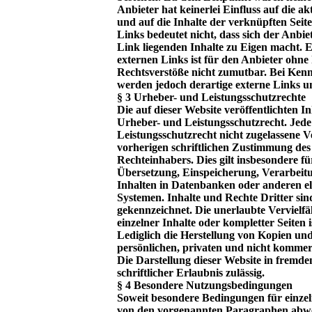
Anbieter hat keinerlei Einfluss auf die a
und auf die Inhalte der verknüpften Seit
Links bedeutet nicht, dass sich der Anbie
Link liegenden Inhalte zu Eigen macht. E
externen Links ist für den Anbieter ohne
Rechtsverstöße nicht zumutbar. Bei Kenn
werden jedoch derartige externe Links un
§ 3 Urheber- und Leistungsschutzrechte
Die auf dieser Website veröffentlichten I
Urheber- und Leistungsschutzrecht. Jed
Leistungsschutzrecht nicht zugelassene 
vorherigen schriftlichen Zustimmung des 
Rechteinhabers. Dies gilt insbesondere fü
Übersetzung, Einspeicherung, Verarbeit
Inhalten in Datenbanken oder anderen e
Systemen. Inhalte und Rechte Dritter sind
gekennzeichnet. Die unerlaubte Vervielfä
einzelner Inhalte oder kompletter Seiten is
Lediglich die Herstellung von Kopien un
persönlichen, privaten und nicht kommerz
Die Darstellung dieser Website in fremde
schriftlicher Erlaubnis zulässig.
§ 4 Besondere Nutzungsbedingungen
Soweit besondere Bedingungen für einze
von den vorgenannten Paragraphen abwe