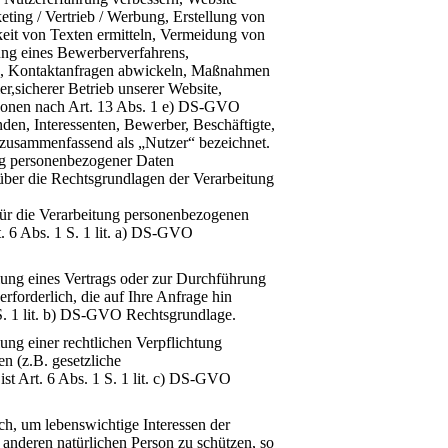
eting / Vertrieb / Werbung, Erstellung von
keit von Texten ermitteln, Vermeidung von
g eines Bewerberverfahrens,
, Kontaktanfragen abwickeln, Maßnahmen
er,sicherer Betrieb unserer Website,
rsonen nach Art. 13 Abs. 1 e) DS-GVO
en, Interessenten, Bewerber, Beschäftigte,
zusammenfassend als „Nutzer“ bezeichnet.
ng personenbezogener Daten
über die Rechtsgrundlagen der Verarbeitung
für die Verarbeitung personenbezogenen
t. 6 Abs. 1 S. 1 lit. a) DS-GVO
llung eines Vertrags oder zur Durchführung
forderlich, die auf Ihre Anfrage hin
1 S. 1 lit. b) DS-GVO Rechtsgrundlage.
lung einer rechtlichen Verpflichtung
gen (z.B. gesetzliche
st Art. 6 Abs. 1 S. 1 lit. c) DS-GVO
ich, um lebenswichtige Interessen der
 anderen natürlichen Person zu schützen, so